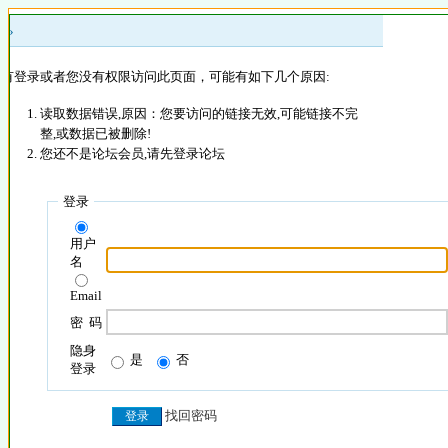
 »
没有登录或者您没有权限访问此页面，可能有如下几个原因:
读取数据错误,原因：您要访问的链接无效,可能链接不完
整,或数据已被删除!
您还不是论坛会员,请先登录论坛
登录
用户
名
Email
密 码
隐身
是
否
登录
找回密码