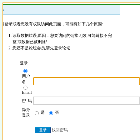
 »
没有登录或者您没有权限访问此页面，可能有如下几个原因:
读取数据错误,原因：您要访问的链接无效,可能链接不完
整,或数据已被删除!
您还不是论坛会员,请先登录论坛
登录
用户
名
Email
密 码
隐身
是
否
登录
找回密码