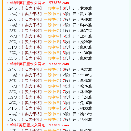
中华精英联盟永久网址→933876.com
124期：
〖实力干将〗
一段中特
〖
6
段〗开：龙39准
125期：
〖实力干将〗
一段中特
〖
5
段〗开：鼠31准
126期：
〖实力干将〗
一段中特
〖
7
段〗开：马49准
127期：
〖实力干将〗
一段中特
〖
7
段〗开：狗45准
128期：
〖实力干将〗
一段中特
〖1段〗开：马37错
129期：
〖实力干将〗
一段中特
〖
6
段〗开：虎41准
130期：
〖实力干将〗
一段中特
〖
5
段〗开：虎29准
131期：
〖实力干将〗
一段中特
〖
1
段〗开：鼠07准
132期：
〖实力干将〗
一段中特
〖
5
段〗开：牛30准
133期：
〖实力干将〗
一段中特
〖
1
段〗开：鼠07准
中华精英联盟永久网址→933876.com
134期：
〖实力干将〗
一段中特
〖
6
段〗开：马37准
135期：
〖实力干将〗
一段中特
〖2段〗开：牛30错
136期：
〖实力干将〗
一段中特
〖
7
段〗开：羊48准
137期：
〖实力干将〗
一段中特
〖
4
段〗开：蛇26准
138期：
〖实力干将〗
一段中特
〖
7
段〗开：马49准
139期：
〖实力干将〗
一段中特
〖
4
段〗开：羊24准
140期：
〖实力干将〗
一段中特
〖
3
段〗开：兔16准
141期：
〖实力干将〗
一段中特
〖
5
段〗开：狗33准
142期：
〖实力干将〗
一段中特
〖5段〗开：猴23错
143期：
〖实力干将〗
一段中特
〖
7
段〗开：猪44准
中华精英联盟永久网址→933876.com
144期：
〖实力干将〗
一段中特
〖
7
段〗开：鼠43准