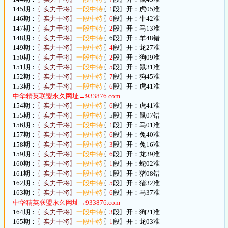
145期：
〖实力干将〗
一段中特
〖
1
段〗开：虎05准
146期：
〖实力干将〗
一段中特
〖
6
段〗开：牛42准
147期：
〖实力干将〗
一段中特
〖
2
段〗开：马13准
148期：
〖实力干将〗
一段中特
〖6段〗开：羊48错
149期：
〖实力干将〗
一段中特
〖
4
段〗开：龙27准
150期：
〖实力干将〗
一段中特
〖
2
段〗开：狗09准
151期：
〖实力干将〗
一段中特
〖
5
段〗开：鼠31准
152期：
〖实力干将〗
一段中特
〖
7
段〗开：狗45准
153期：
〖实力干将〗
一段中特
〖
6
段〗开：虎41准
中华精英联盟永久网址→933876.com
154期：
〖实力干将〗
一段中特
〖
6
段〗开：虎41准
155期：
〖实力干将〗
一段中特
〖5段〗开：鼠07错
156期：
〖实力干将〗
一段中特
〖
1
段〗开：马01准
157期：
〖实力干将〗
一段中特
〖
6
段〗开：兔40准
158期：
〖实力干将〗
一段中特
〖
3
段〗开：兔16准
159期：
〖实力干将〗
一段中特
〖
6
段〗开：龙39准
160期：
〖实力干将〗
一段中特
〖
1
段〗开：蛇02准
161期：
〖实力干将〗
一段中特
〖1段〗开：猪08错
162期：
〖实力干将〗
一段中特
〖
5
段〗开：猪32准
163期：
〖实力干将〗
一段中特
〖
6
段〗开：马37准
中华精英联盟永久网址→933876.com
164期：
〖实力干将〗
一段中特
〖
3
段〗开：狗21准
165期：
〖实力干将〗
一段中特
〖
1
段〗开：龙03准