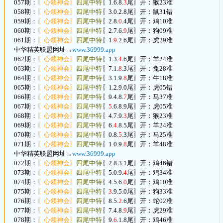
057期：
〖心领神会〗
四尾中特
〖1.6.8.
3
尾〗开：猴23准
058期：
〖心领神会〗
四尾中特
〖3.0.2.8尾〗开：鼠31错
059期：
〖心领神会〗
四尾中特
〖2.8.
0
.4尾〗开：鸡10准
060期：
〖心领神会〗
四尾中特
〖2.7.6.
9
尾〗开：狗09准
061期：
〖心领神会〗
四尾中特
〖1.
9
.2.6尾〗开：虎29准
中华精英联盟网址→
www.36999.app
062期：
〖心领神会〗
四尾中特
〖1.3.
4
.6尾〗开：羊24准
063期：
〖心领神会〗
四尾中特
〖7.1.
8
.3尾〗开：兔28准
064期：
〖心领神会〗
四尾中特
〖3.1.9.
8
尾〗开：牛18准
065期：
〖心领神会〗
四尾中特
〖1.2.9.0尾〗开：虎05错
066期：
〖心领神会〗
四尾中特
〖9.4.8.
7
尾〗开：马37准
067期：
〖心领神会〗
四尾中特
〖
5
.6.8.9尾〗开：虎05准
068期：
〖心领神会〗
四尾中特
〖4.7.9.
3
尾〗开：猴23准
069期：
〖心领神会〗
四尾中特
〖6.
4
.8.5尾〗开：羊24准
070期：
〖心领神会〗
四尾中特
〖0.8.
5
.3尾〗开：马25准
071期：
〖心领神会〗
四尾中特
〖1.0.9.
8
尾〗开：羊48准
中华精英联盟网址→
www.36999.app
072期：
〖心领神会〗
四尾中特
〖2.8.3.1尾〗开：鸡46错
073期：
〖心领神会〗
四尾中特
〖5.0.9.
4
尾〗开：鸡34准
074期：
〖心领神会〗
四尾中特
〖4.5.6.
0
尾〗开：鸡10准
075期：
〖心领神会〗
四尾中特
〖
3
.9.5.0尾〗开：狗33准
076期：
〖心领神会〗
四尾中特
〖8.5.
2
.6尾〗开：蛇02准
077期：
〖心领神会〗
四尾中特
〖7.4.8.
9
尾〗开：虎29准
078期：
〖心领神会〗
四尾中特
〖9.
6
.1.8尾〗开：鸡46准