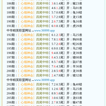
186期：
〖心领神会〗
四尾中特
〖
3
.6.1.4尾〗开：猴23准
187期：
〖心领神会〗
四尾中特
〖4.6.
1
.2尾〗开：马01准
188期：
〖心领神会〗
四尾中特
〖5.7.0.8尾〗开：兔16错
189期：
〖心领神会〗
四尾中特
〖
5
.7.2.9尾〗开：龙15准
190期：
〖心领神会〗
四尾中特
〖2.
6
.7.5尾〗开：兔16准
191期：
〖心领神会〗
四尾中特
〖6.
9
.0.1尾〗开：虎29准
中华精英联盟网址→
www.36999.app
192期：
〖心领神会〗
四尾中特
〖6.1.2.
5
尾〗开：马25准
193期：
〖心领神会〗
四尾中特
〖7.8.1.
9
尾〗开：狗09准
194期：
〖心领神会〗
四尾中特
〖5.7.2.
6
尾〗开：蛇26准
195期：
〖心领神会〗
四尾中特
〖6.9.0.1尾〗开：马25错
196期：
〖心领神会〗
四尾中特
〖
9
.4.8.3尾〗开：龙39准
197期：
〖心领神会〗
四尾中特
〖
8
.4.5.1尾〗开：猪08准
198期：
〖心领神会〗
四尾中特
〖8.5.
7
.6尾〗开：鼠07准
199期：
〖心领神会〗
四尾中特
〖7.
6
.4.5尾〗开：羊36准
200期：
〖心领神会〗
四尾中特
〖2.8.5.
9
尾〗开：龙39准
201期：
〖心领神会〗
四尾中特
〖
2
.4.7.9尾〗开：猪32准
中华精英联盟网址→
www.36999.app
202期：
〖心领神会〗
四尾中特
〖7.2.6.5尾〗开：兔40错
203期：
〖心领神会〗
四尾中特
〖1.2.6.
5
尾〗开：马25准
204期：
〖心领神会〗
四尾中特
〖8.9.
5
.6尾〗开：虎05准
205期：
〖心领神会〗
四尾中特
〖
3
.0.6.5尾〗开：龙03准
206期：
〖心领神会〗
四尾中特
〖2.
7
.8.5尾〗开：猴47准