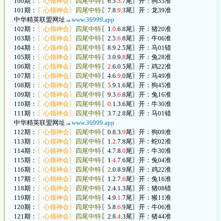
100期：
〖心领神会〗
四尾中特
〖6.5.
3
.7尾〗开：狗33准
101期：
〖心领神会〗
四尾中特
〖7.8.
9
.3尾〗开：龙39准
中华精英联盟网址→
www.36999.app
102期：
〖心领神会〗
四尾中特
〖1.
0
.6.8尾〗开：猪20准
103期：
〖心领神会〗
四尾中特
〖2.5.
6
.8尾〗开：牛06准
104期：
〖心领神会〗
四尾中特
〖8.9.2.5尾〗开：马01错
105期：
〖心领神会〗
四尾中特
〖3.0.9.
8
尾〗开：兔28准
106期：
〖心领神会〗
四尾中特
〖
2
.6.0.5尾〗开：鸡22准
107期：
〖心领神会〗
四尾中特
〖4.6.
9
.0尾〗开：马49准
108期：
〖心领神会〗
四尾中特
〖
5
.9.1.6尾〗开：狗45准
109期：
〖心领神会〗
四尾中特
〖9.3.
6
.8尾〗开：兔16准
110期：
〖心领神会〗
四尾中特
〖
0
.1.3.6尾〗开：牛30准
111期：
〖心领神会〗
四尾中特
〖3.7.2.8尾〗开：马01错
中华精英联盟网址→
www.36999.app
112期：
〖心领神会〗
四尾中特
〖0.8.3.
9
尾〗开：狗09准
113期：
〖心领神会〗
四尾中特
〖1.
2
.7.8尾〗开：蛇02准
114期：
〖心领神会〗
四尾中特
〖4.7.8.
0
尾〗开：牛30准
115期：
〖心领神会〗
四尾中特
〖1.
4
.7.6尾〗开：兔04准
116期：
〖心领神会〗
四尾中特
〖
2
.0.8.9尾〗开：鸡22准
117期：
〖心领神会〗
四尾中特
〖1.2.7.
6
尾〗开：兔16准
118期：
〖心领神会〗
四尾中特
〖2.4.1.3尾〗开：猪08错
119期：
〖心领神会〗
四尾中特
〖4.9.
1
.7尾〗开：猴11准
120期：
〖心领神会〗
四尾中特
〖5.8.
6
.9尾〗开：牛06准
121期：
〖心领神会〗
四尾中特
〖2.8.
4
.3尾〗开：猪44准