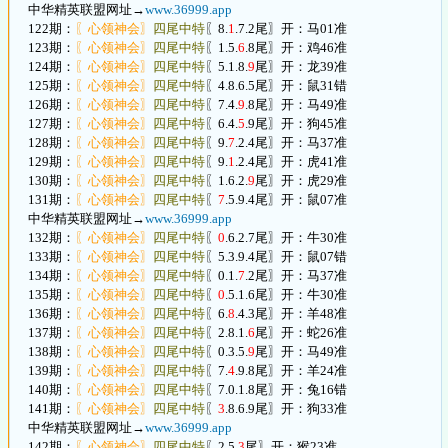
中华精英联盟网址→
www.36999.app
122期：
〖心领神会〗
四尾中特
〖8.
1
.7.2尾〗开：马01准
123期：
〖心领神会〗
四尾中特
〖1.5.
6
.8尾〗开：鸡46准
124期：
〖心领神会〗
四尾中特
〖5.1.8.
9
尾〗开：龙39准
125期：
〖心领神会〗
四尾中特
〖4.8.6.5尾〗开：鼠31错
126期：
〖心领神会〗
四尾中特
〖7.4.
9
.8尾〗开：马49准
127期：
〖心领神会〗
四尾中特
〖6.4.
5
.9尾〗开：狗45准
128期：
〖心领神会〗
四尾中特
〖9.
7
.2.4尾〗开：马37准
129期：
〖心领神会〗
四尾中特
〖9.
1
.2.4尾〗开：虎41准
130期：
〖心领神会〗
四尾中特
〖1.6.2.
9
尾〗开：虎29准
131期：
〖心领神会〗
四尾中特
〖
7
.5.9.4尾〗开：鼠07准
中华精英联盟网址→
www.36999.app
132期：
〖心领神会〗
四尾中特
〖
0
.6.2.7尾〗开：牛30准
133期：
〖心领神会〗
四尾中特
〖5.3.9.4尾〗开：鼠07错
134期：
〖心领神会〗
四尾中特
〖0.1.
7
.2尾〗开：马37准
135期：
〖心领神会〗
四尾中特
〖
0
.5.1.6尾〗开：牛30准
136期：
〖心领神会〗
四尾中特
〖6.
8
.4.3尾〗开：羊48准
137期：
〖心领神会〗
四尾中特
〖2.8.1.
6
尾〗开：蛇26准
138期：
〖心领神会〗
四尾中特
〖0.3.5.
9
尾〗开：马49准
139期：
〖心领神会〗
四尾中特
〖7.
4
.9.8尾〗开：羊24准
140期：
〖心领神会〗
四尾中特
〖7.0.1.8尾〗开：兔16错
141期：
〖心领神会〗
四尾中特
〖
3
.8.6.9尾〗开：狗33准
中华精英联盟网址→
www.36999.app
142期：
〖心领神会〗
四尾中特
〖2.5.
3
尾〗开：猴23准