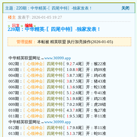
主题 :
220期：中华精英-〖四尾中特〗-独家发表！
关闭
楼主
发表于: 2026-01-05 19:27
u
回复
u
编辑
u
220期：中华精英-〖四尾中特〗-独家发表！
管理提醒：
本帖被 精英联盟 执行加亮操作(2026-01-05)
中华精英联盟网址→
www.36999.app
002期：
〖心领神会〗
四尾中特
〖9.
2
.7.4尾〗开：猴22准
003期：
〖心领神会〗
四尾中特
〖1.0.8.
9
尾〗开：鸡09准
004期：
〖心领神会〗
四尾中特
〖
5
.8.7.3尾〗开：鸡45准
005期：
〖心领神会〗
四尾中特
〖
3
.8.7.5尾〗开：猪43准
006期：
〖心领神会〗
四尾中特
〖1.
3
.6.9尾〗开：蛇13准
007期：
〖心领神会〗
四尾中特
〖5.
1
.2.6尾〗开：牛41准
008期：
〖心领神会〗
四尾中特
〖5.
1
.9.8尾〗开：鸡21准
009期：
〖心领神会〗
四尾中特
〖7.0.2.9尾〗开：虎28错
010期：
〖心领神会〗
四尾中特
〖4.3.
7
.8尾〗开：兔27准
011期：
〖心领神会〗
四尾中特
〖
1
.9.5.3尾〗开：羊11准
中华精英联盟网址→
www.36999.app
012期：
〖心领神会〗
四尾中特
〖
1
.7.9.8尾〗开：羊11准
013期：
〖心领神会〗
四尾中特
〖5.
1
.3.7尾〗开：蛇01准