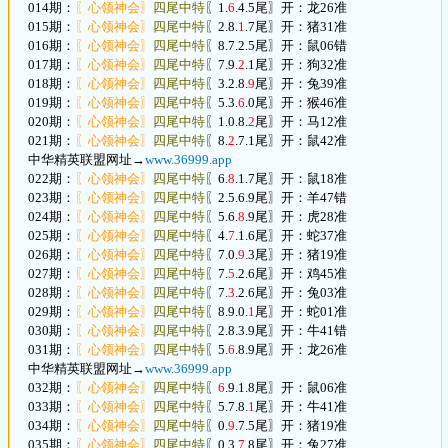
014期：
〖心领神会〗
四尾中特
〖1.
6
.4.5尾〗开：龙26准
015期：
〖心领神会〗
四尾中特
〖2.8.
1
.7尾〗开：猪31准
016期：
〖心领神会〗
四尾中特
〖8.7.2.5尾〗开：鼠06错
017期：
〖心领神会〗
四尾中特
〖7.9.
2
.1尾〗开：狗32准
018期：
〖心领神会〗
四尾中特
〖3.2.8.
9
尾〗开：兔39准
019期：
〖心领神会〗
四尾中特
〖5.3.
6
.0尾〗开：猴46准
020期：
〖心领神会〗
四尾中特
〖1.0.8.
2
尾〗开：马12准
021期：
〖心领神会〗
四尾中特
〖8.
2
.7.1尾〗开：鼠42准
中华精英联盟网址→
www.36999.app
022期：
〖心领神会〗
四尾中特
〖6.
8
.1.7尾〗开：鼠18准
023期：
〖心领神会〗
四尾中特
〖2.5.6.9尾〗开：羊47错
024期：
〖心领神会〗
四尾中特
〖5.6.
8
.9尾〗开：虎28准
025期：
〖心领神会〗
四尾中特
〖4.
7
.1.6尾〗开：蛇37准
026期：
〖心领神会〗
四尾中特
〖7.0.
9
.3尾〗开：猪19准
027期：
〖心领神会〗
四尾中特
〖7.
5
.2.6尾〗开：鸡45准
028期：
〖心领神会〗
四尾中特
〖7.
3
.2.6尾〗开：兔03准
029期：
〖心领神会〗
四尾中特
〖8.9.0.
1
尾〗开：蛇01准
030期：
〖心领神会〗
四尾中特
〖2.8.3.9尾〗开：牛41错
031期：
〖心领神会〗
四尾中特
〖5.
6
.8.9尾〗开：龙26准
中华精英联盟网址→
www.36999.app
032期：
〖心领神会〗
四尾中特
〖
6
.9.1.8尾〗开：鼠06准
033期：
〖心领神会〗
四尾中特
〖5.7.8.
1
尾〗开：牛41准
034期：
〖心领神会〗
四尾中特
〖0.
9
.7.5尾〗开：猪19准
035期：
〖心领神会〗
四尾中特
〖0.3.
7
.8尾〗开：兔27准